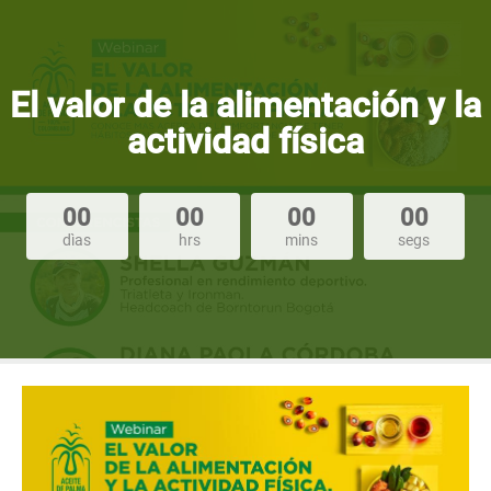
El valor de la alimentación y la
actividad física
00
00
00
00
dìas
hrs
mins
segs