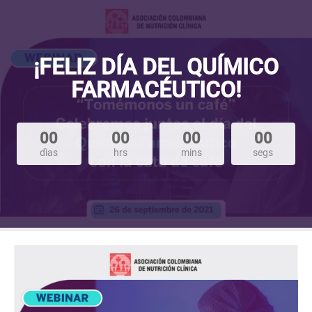
¡FELIZ DÍA DEL QUÍMICO
FARMACÉUTICO!
00
00
00
00
dìas
hrs
mins
segs