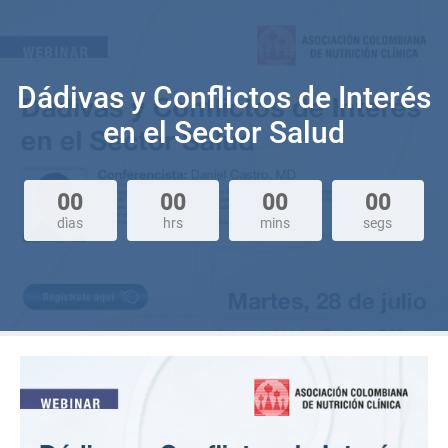
Dádivas y Conflictos de Interés
en el Sector Salud
00
00
00
00
dìas
hrs
mins
segs