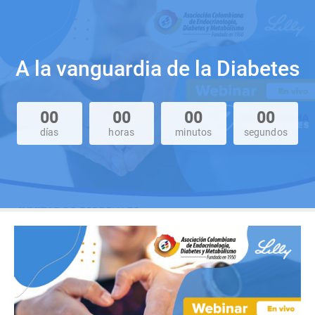
A la vanguardia de la Diabetes
00
00
00
00
días
horas
minutos
segundos