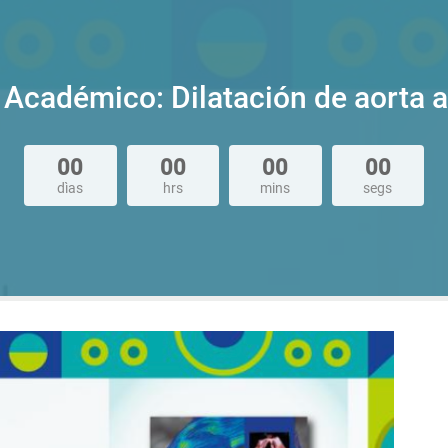
 Académico: Dilatación de aorta 
00
00
00
00
dìas
hrs
mins
segs