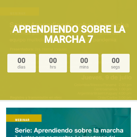
APRENDIENDO SOBRE LA
MARCHA 7
00
00
00
00
dìas
hrs
mins
segs