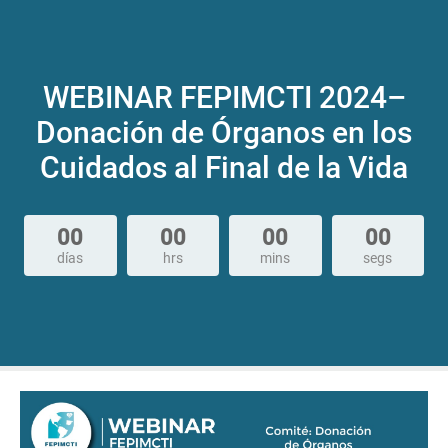
WEBINAR FEPIMCTI 2024–
Donación de Órganos en los
Cuidados al Final de la Vida
00
00
00
00
días
hrs
mins
segs