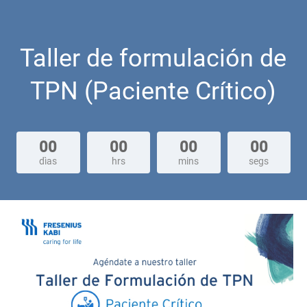
Taller de formulación de
TPN (Paciente Crítico)
00
00
00
00
dìas
hrs
mins
segs