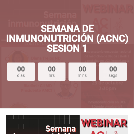
SEMANA DE
INMUNONUTRICIÓN (ACNC)
SESION 1
00
00
00
00
dìas
hrs
mins
segs