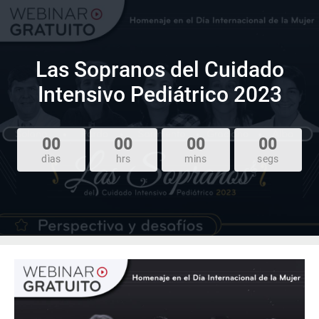
Las Sopranos del Cuidado
Intensivo Pediátrico 2023
00
00
00
00
dìas
hrs
mins
segs