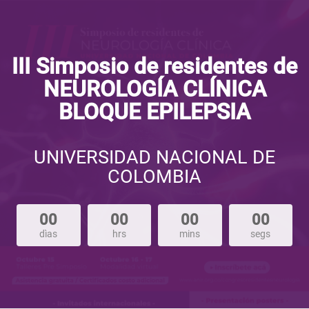
III Simposio de residentes de
NEUROLOGÍA CLÍNICA
BLOQUE EPILEPSIA
UNIVERSIDAD NACIONAL DE
COLOMBIA
00
00
00
00
dìas
hrs
mins
segs