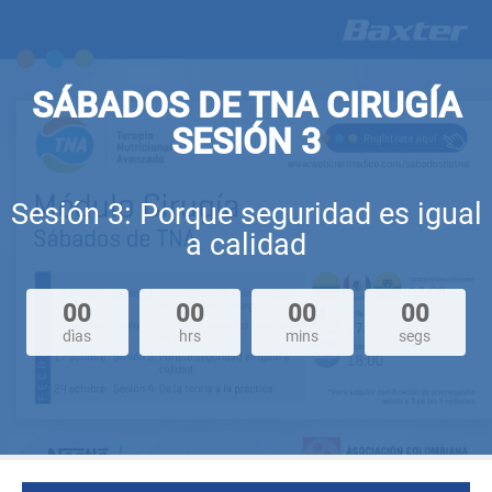
SÁBADOS DE TNA CIRUGÍA
SESIÓN 3
Sesión 3: Porque seguridad es igual
a calidad
00
00
00
00
dìas
hrs
mins
segs