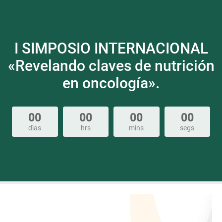
I SIMPOSIO INTERNACIONAL
«Revelando claves de nutrición
en oncología».
00
00
00
00
dìas
hrs
mins
segs