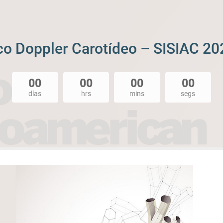
co Doppler Carotídeo – SISIAC 20
00
00
00
00
días
hrs
mins
segs